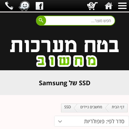
0
SSD של Samsung
דף הבית
מחשבים ניידים
SSD
סדר לפי: פופולריות