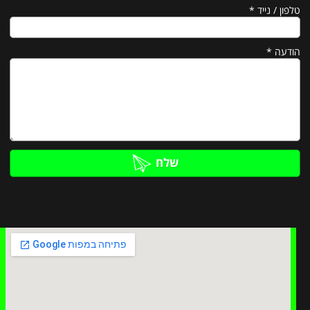
טלפון / נייד
*
הודעה
*
שלח