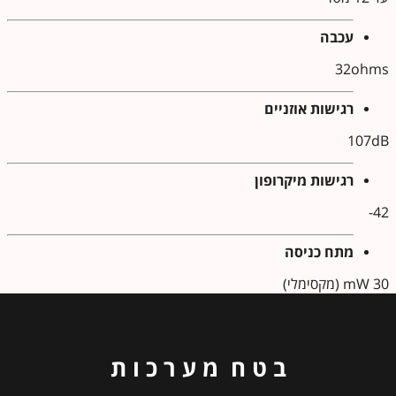
עכבה
32ohms
רגישות אוזניים
107dB
רגישות מיקרופון
42-
מתח כניסה
30 mW (מקסימלי)
ב ט ח מ ע ר כ ו ת