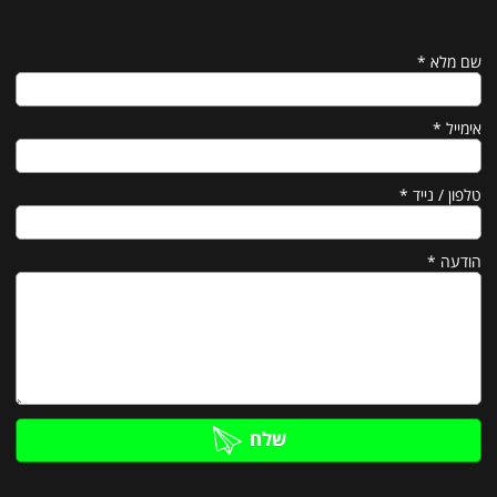
שם מלא
*
אימייל
*
טלפון / נייד
*
הודעה
*
שלח