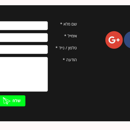
שם מלא
*
אימייל
*
טלפון / נייד
*
הודעה
*
שלח