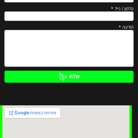
טלפון / נייד
*
הודעה
*
שלח