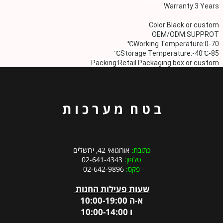
Warranty:3 Years
Color:Black or custom
OEM/ODM:SUPPROT
Working Temperature:0-70℃
Storage Temperature:-40℃-85℃
Packing:Retail Packaging box or custom
ב ט ח מ ע ר כ ו ת
כתובת:
אורוגוואי 42, ירושלים
טלפון:
02-641-4343
פקס:
02-642-9896
שעות פעילות החנות
א-ה 10:00-19:00
ו 10:00-14:00