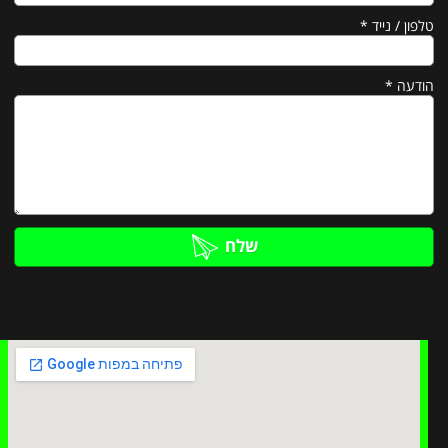
טלפון / נייד
*
הודעה
*
שלח