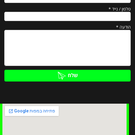
טלפון / נייד
*
הודעה
*
שלח