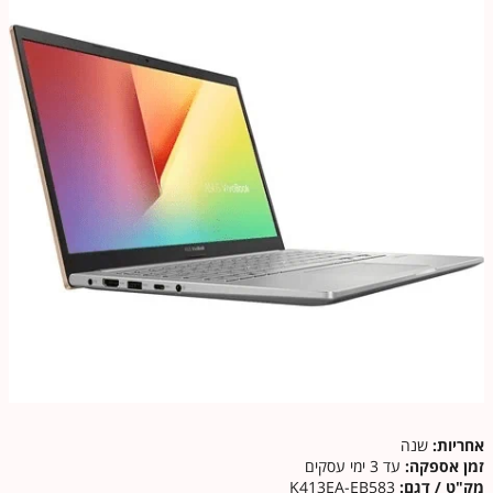
אחריות:
שנה
זמן אספקה:
עד 3 ימי עסקים
מק"ט / דגם:
K413EA-EB583