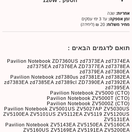
הספק : 120W
אחריות:
שנה
זמן אספקה:
עד 3 ימי עסקים
מחיר משלוח:
20 ₪ (ליחידה)
תואם לדגמים הבאים :
Pavilion Notebook ZD7360US zd7373EA zd7374EA
zd7375EA zd7376EA ZD7377EA zd7378EA
zd7379EA zd7380EA
Pavilion Notebook zd7380us zd7381EA zd7382EA
zd7383EA zd7385EA zd7389cl ZD7390EA zd7392EA
zd7395EA
Pavilion Notebook ZV5000 (CTO)
Pavilion Notebook ZV5000T (CTO)
Pavilion Notebook ZV5000Z (CTO)
Pavilion Notebook ZV5001US ZV5027AP ZV5030US
ZV5100EA ZV5101US ZV5112EA ZV5119 ZV5120US
ZV5131EA
Pavilion Notebook ZV5143EA ZV5150EA ZV5160CA
ZV5160US ZV5169EA ZV5191EA ZV5200EA