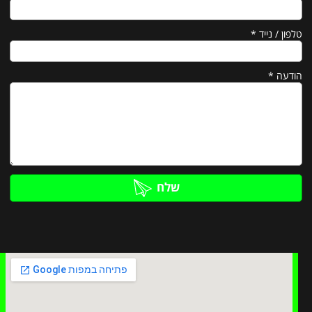
טלפון / נייד
*
הודעה
*
שלח