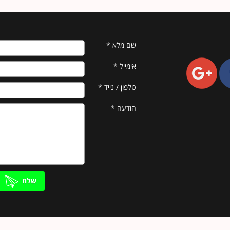
שם מלא
*
אימייל
*
טלפון / נייד
*
הודעה
*
שלח