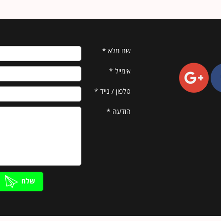
שם מלא
*
אימייל
*
טלפון / נייד
*
הודעה
*
שלח