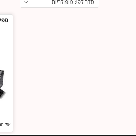
סדר לפי: פופולריות
אזל המ