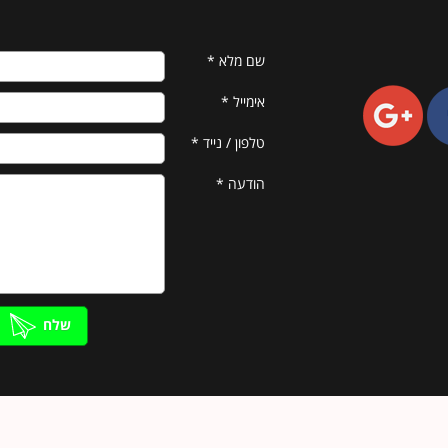
שם מלא
*
אימייל
*
טלפון / נייד
*
הודעה
*
שלח