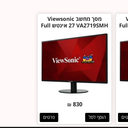
V
מסך מחשב Viewsonic
VA2419 ‏24 ‏אינטש Full
VA2719SMH ‏27 ‏אינטש Full
HD
830
₪
ים
הוסף לסל
פרטים