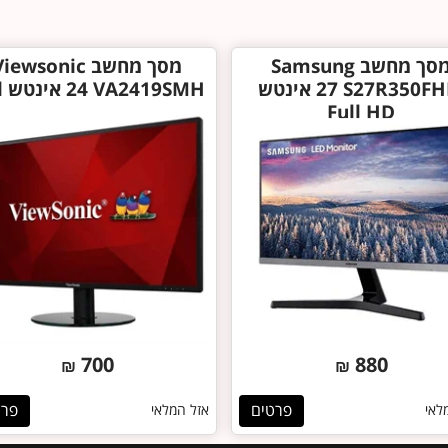
מסך מחשב Samsung
מסך מחשב iewsonic
S27R350FHM ‏27 ‏אינטש
SMH
HD
Full HD
700
880
₪
₪
פרטים
פרט
לאי
אזל המלאי