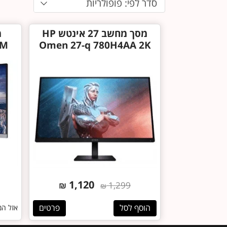
סדר לפי: פופולריות
מסך מחשב ‏27 ‏אינטש HP
Omen 27-q 780H4AA 2K
1,120
₪
1,299
₪
הוסף לסל
פרטים
אזל המ