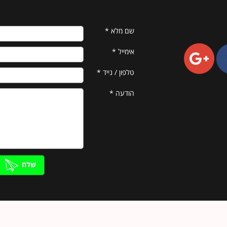
שם מלא
*
אימייל
*
טלפון / נייד
*
הודעה
*
שלח