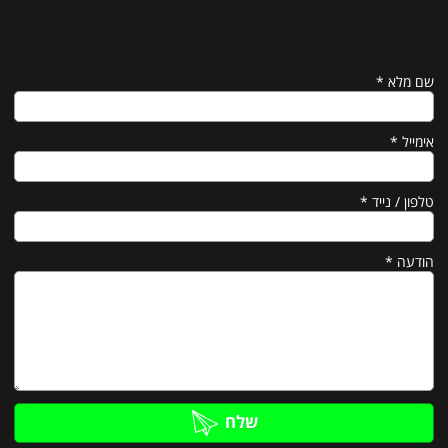
שם מלא
*
אימייל
*
טלפון / נייד
*
הודעה
*
שלח