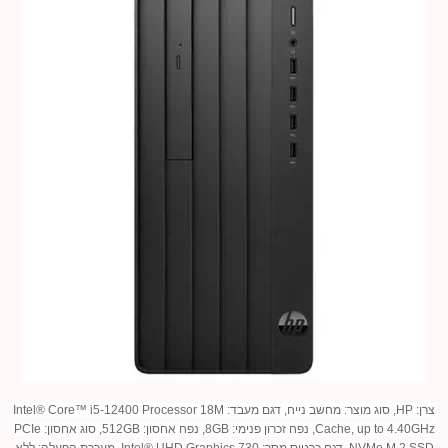
צרן: HP, סוג מוצר: מחשב נייח, דגם מעבד: Intel® Core™ i5-12400 Processor 18M
Cache, up to 4.40GHz, נפח זכרון פנימי: 8GB, נפח אחסון: 512GB, סוג אחסון: PCIe