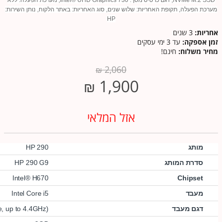
NVMe M.2 SSD, דגם כרטיס מסך: Intel® UHD Graphics 730, מערכת הפעלה: ללא
מערכת הפעלה, תקופת האחריות: שלוש שנים, סוג האחריות: באתר הלקוח, נותן השירות:
HP
אחריות:
3 שנים
זמן אספקה:
עד 3 ימי עסקים
מחיר משלוח:
חינם!
2,060
₪
1,900
₪
אזל המלאי
מותג
HP 290
סדרת המותג
HP 290 G9
Intel® H670
Chipset
מעבד
Intel Core i5
דגם מעבד
, up to 4.4GHz)