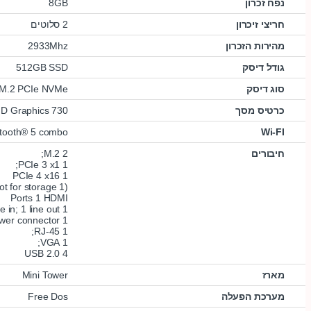
נפח זכרון
8GB
חריצי זיכרון
2 סלוטים
מהירות הזכרון
2933Mhz
גודל דיסק
512GB SSD
סוג דיסק
M.2 PCIe NVMe
כרטיס מסך
HD Graphics 730
etooth® 5 combo
Wi-FI
חיבורים
2 M.2;
1 PCIe 3 x1;
1 PCIe 4 x16
(1 M.2 slot for WLAN and 1 M.2 2242/2280 slot for storage.)
Ports 1 HDMI
1 line in; 1 line out;
1 power connector;
1 RJ-45;
1 VGA;
4 USB 2.0
מארז
Mini Tower
מערכת הפעלה
Free Dos