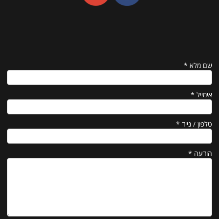
שם מלא
*
אימייל
*
טלפון / נייד
*
הודעה
*