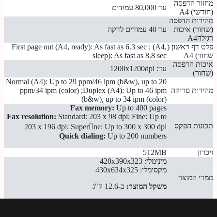
מחזור הדפסה
עד 80,000 עמודים
(חודשי) A4
מהירות הדפסה
(שחור) איכות
עד 40 עמודים לדקה
רגילהA4
פלט דף ראשון (
First page out (A4, ready): As fast as 6.3 sec ; (A4,
שחור) A4
sleep): As fast as 8.8 sec
איכות הדפסה
עד: 1200x1200dpi
(שחור)
Normal (A4): Up to 29 ppm/46 ipm (b&w), up to 20
מהירות סריקה
ppm/34 ipm (color) ;Duplex (A4): Up to 46 ipm
(b&w), up to 34 ipm (color)
Fax memory:
Up to 400 pages
Fax resolution:
Standard: 203 x 98 dpi; Fine: Up to
תכונות הפקס
203 x 196 dpi; Superne: Up to 300 x 300 dpi
Quick dialing:
Up to 200 numbers
זיכרון
512MB
מינימלי: 420x390x323
מקסימלי: 430x634x325
ממדי המוצר
משקל המוצר:
כ-12.6 ק"ג