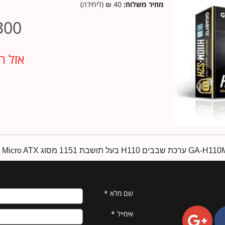
מחיר משלוח:
40 ₪ (ליחידה)
300
אזל ה
שם מלא
*
אימייל
*