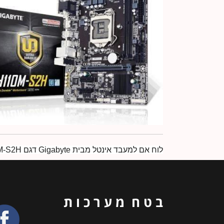
לוח אם למעבד אינטל מבית Gigabyte דגם GA-H110M-S2H ערכת שבבים H110 בעל תושבת 1151 מסוג Micro ATX הכולל יציאות VGA, DVI, HDMI וחיבור USB 3.0
ב ט ח מ ע ר כ ו ת