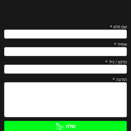
שם מלא
*
אימייל
*
טלפון / נייד
*
הודעה
*
שלח